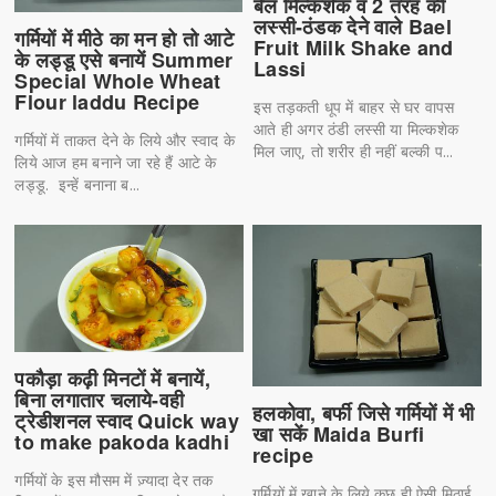
बेल मिल्कशेक व 2 तरह की
लस्सी-ठंडक देने वाले Bael
गर्मियों में मीठे का मन हो तो आटे
Fruit Milk Shake and
के लड्डू एसे बनायें Summer
Lassi
Special Whole Wheat
Flour laddu Recipe
इस तड़कती धूप में बाहर से घर वापस
आते ही अगर ठंडी लस्सी या मिल्कशेक
गर्मियों में ताकत देने के लिये और स्वाद के
मिल जाए, तो शरीर ही नहीं बल्की प...
लिये आज हम बनाने जा रहे हैं आटे के
लड्डू. इन्हें बनाना ब...
पकौड़ा कढ़ी मिनटों में बनायें,
बिना लगातार चलाये-वही
हलकोवा, बर्फी जिसे गर्मियों में भी
ट्रेडीशनल स्वाद Quick way
खा सकें Maida Burfi
to make pakoda kadhi
recipe
गर्मियों के इस मौसम में ज़्यादा देर तक
गर्मियों में खाने के लिये कुछ ही ऐसी मिठाई