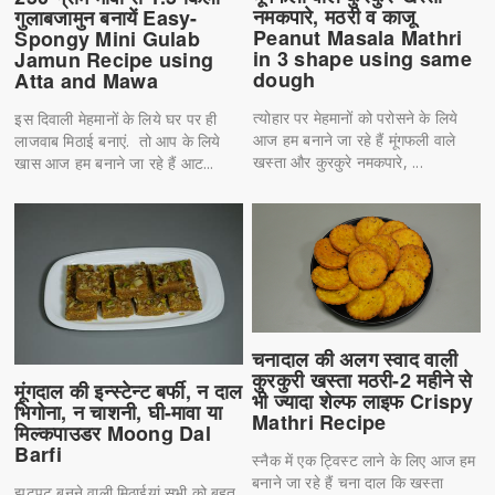
नमकपारे, मठरी व काजू
गुलाबजामुन बनायें Easy-
Peanut Masala Mathri
Spongy Mini Gulab
in 3 shape using same
Jamun Recipe using
dough
Atta and Mawa
त्योहार पर मेहमानों को परोसने के लिये
इस दिवाली मेहमानों के लिये घर पर ही
आज हम बनाने जा रहे हैं मूंगफली वाले
लाजवाब मिठाई बनाएं. तो आप के लिये
खस्ता और कुरकुरे नमकपारे, ...
खास आज हम बनाने जा रहे हैं आट...
चनादाल की अलग स्वाद वाली
कुरकुरी खस्ता मठरी-2 महीने से
मूंगदाल की इन्स्टेन्ट बर्फी, न दाल
भी ज्यादा शेल्फ लाइफ Crispy
भिगोना, न चाशनी, घी-मावा या
Mathri Recipe
मिल्कपाउडर Moong Dal
Barfi
स्नैक में एक ट्विस्ट लाने के लिए आज हम
बनाने जा रहे हैं चना दाल कि खस्ता
झटपट बनने वाली मिठाईयां सभी को बहुत