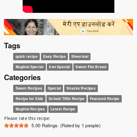
Tags
quick recipe
Easy Recipe
Sheermal
Mughlai Special
Iran Special
Sweet Flat Bread
Categories
Sweet Recipes
Special
Snacks Recipes
Recipe for Kids
School Tiffin Recipe
Featured Recipe
Mughlai Recipes
Latest Recipe
Please rate this recipe:
5.00
Ratings. (Rated by 1 people)