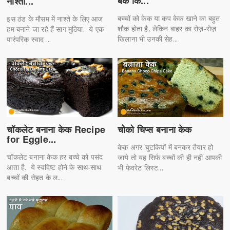
बेक कि...
नाश्ता...
बच्चों को केक या कप केक खाने का बहुत
इस ठंड के मौसम में नाश्ते के लिए आज
शौक होता है, लेकिन बाहर का रोज़-रोज़
हम बनाने जा रहे हैं साग मुठिया. ये एक
खिलाना भी उनकी सेह...
पारंपरिक स्वाद ...
चोको चिप्स बनाना केक
चॉकलेट बनाना केक Recipe
for Eggle...
केक अगर चुटकियों में बनकर तैयार हो
चॉकलेट बनाना केक हर बच्चे को पसंद
जाये तो यह सिर्फ बच्चों की ही नहीं आपकी
आता है. ये स्वदिष्ट होने के साथ-साथ
भी फेवरेट लिस्ट...
बच्चों की सेहत के ल...