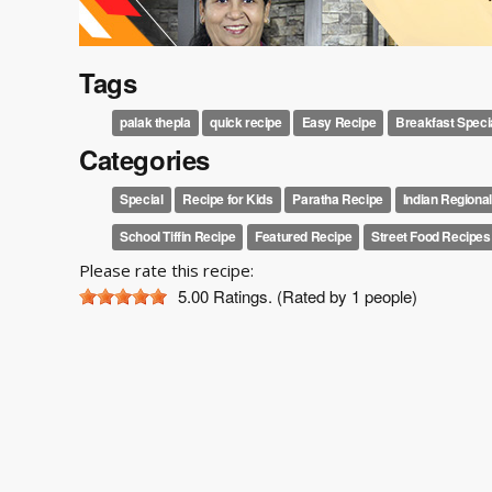
Tags
palak thepla
quick recipe
Easy Recipe
Breakfast Speci
Categories
Special
Recipe for Kids
Paratha Recipe
Indian Regiona
School Tiffin Recipe
Featured Recipe
Street Food Recipes
Please rate this recipe:
5.00
Ratings. (Rated by 1 people)