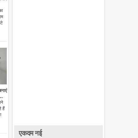
का
हम
टे
बनाएं
..
ाने
हैं
ा
एकदम नई