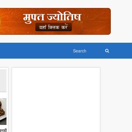
नायें