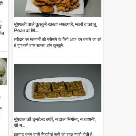
घी
े
मूंगफली वाले कुरकुरे-खस्ता नमकपारे, मठरी व काजू
ं
Peanut M...
तेल
त्योहार पर मेहमानों को परोसने के लिये आज हम बनाने जा रहे
हैं मूंगफली वाले खस्ता और कुरकुरे...
o
े
ै
मूंगदाल की इन्स्टेन्ट बर्फी, न दाल भिगोना, न चाशनी,
घी-म...
झटपट बनने वाली मिठाईयां सभी को बहुत प्यारी होती हैं,