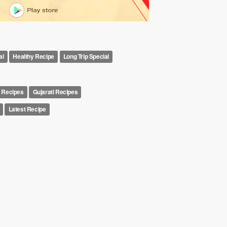
al
Healthy Recipe
Long Trip Special
l Recipes
Gujarati Recipes
Latest Recipe