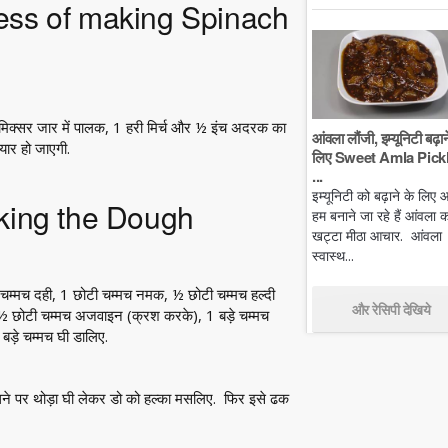
rocess of making Spinach
मिक्सर जार में पालक, 1 हरी मिर्च और ½ इंच अदरक का
आंवला लौंजी, इम्यूनिटी बढ़ान
यार हो जाएगी.
लिए Sweet Amla Pickl
...
इम्यूनिटी को बढ़ाने के लिए
aking the Dough
हम बनाने जा रहे हैं आंवला क
खट्टा मीठा आचार. आंवला
स्वास्थ...
े चम्मच दही, 1 छोटी चम्मच नमक, ½ छोटी चम्मच हल्दी
और रेसिपी देखिये
 ½ छोटी चम्मच अजवाइन (क्रश करके), 1 बड़े चम्मच
ड़े चम्मच घी डालिए.
 गुंधने पर थोड़ा घी लेकर डो को हल्का मसलिए. फिर इसे ढक