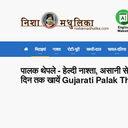
मिठाइयां
नाश्ता
रोटी-पूरी
सब्जी-दाल
चावल-दलिया
पालक थेपले - हेल्दी नाश्ता, असानी से 
दिन तक खायें Gujarati Palak 