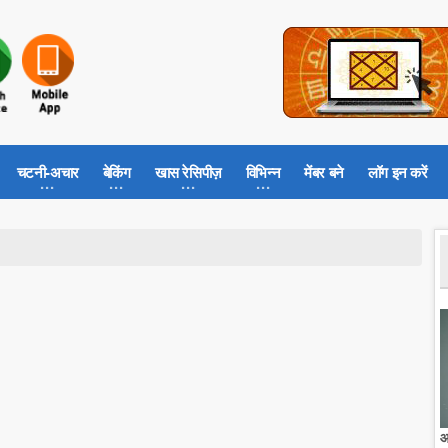
चटनी-अचार
बेकिंग
खास रेसिपीज़
विभिन्न
मेंबर बने
लॉग इन करें
आ