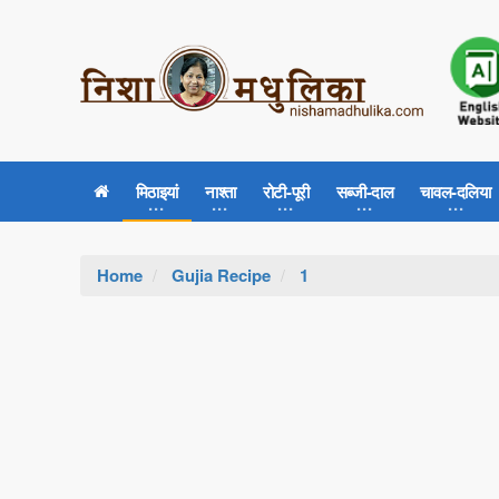
मिठाइयां
नाश्ता
रोटी-पूरी
सब्जी-दाल
चावल-दलिया
Home
Gujia Recipe
1