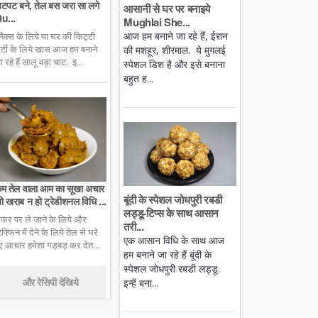
टपट बने, तेल बस जरा सा लगे
आसानी से घर पर बनाइये
u...
Mughlai She...
आज हम बनाने जा रहे हैं, ईरान
्नैक्स के लिये या घर की किट्टी
ार्टी के लिये खास आज हम बनाने
की मशहूर, शीरमाल. ये मुगलई
ा रहे हैं आलू वड़ा चाट. इ...
स्पेशल डिश है और इसे बनाना
बहुत ह...
म तेल वाला आम का सूखा अचार
बूंदी के स्पेशल जोधपुरी रबडी
ो खराब न हो ट्रेडीशनल विधि ...
लड्डू-टिप्स के साथ आसान
फर पर ले जाने के लिये और
तरी...
िफ्फिन में देने के लिये तेल से भरे
एक आसान विधि के साथ आज
ुए आचार हमेशा गड़बड़ कर देत...
हम बनाने जा रहे हैं बूंदी के
स्पेशल जोधपुरी रबडी लड्डू.
और रेसिपी देखिये
इन्हें बना...