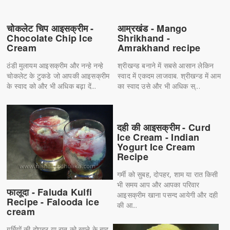
चोकलेट चिप आइसक्रीम -
आम्रखंड - Mango
Chocolate Chip Ice
Shrikhand -
Cream
Amrakhand recipe
ठंडी मुलायम आइसक्रीम और नन्हे नन्हे
श्रीखन्ड बनाने में सबसे आसान लेकिन
चोकलेट के टुकडे जो आपकी आइसक्रीम
स्वाद में एकदम लाजवाब. श्रीखन्ड में आम
के स्वाद को और भी अधिक बढ़ा दें...
का स्वाद उसे और भी अधिक स्...
दही की आइसक्रीम - Curd
Ice Cream - Indian
Yogurt Ice Cream
Recipe
गर्मी को सुबह, दोपहर, शाम या रात किसी
भी समय आप और आपका परिवार
फालूदा - Faluda Kulfi
आइसक्रीम खाना पसन्द आयेगी और दही
Recipe - Falooda ice
की आ...
cream
गर्मियों की दोपहर या रात को खाने के बाद