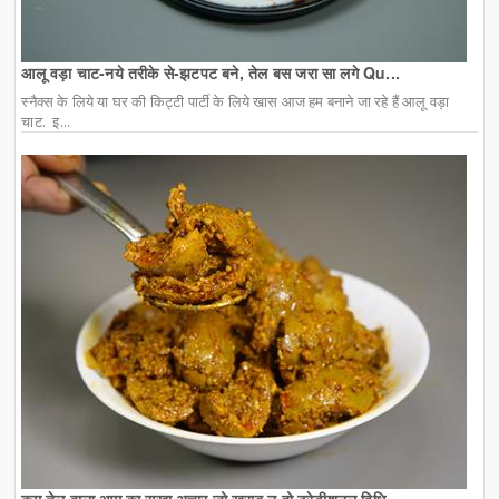
आलू वड़ा चाट-नये तरीके से-झटपट बने, तेल बस जरा सा लगे Qu...
स्नैक्स के लिये या घर की किट्टी पार्टी के लिये खास आज हम बनाने जा रहे हैं आलू वड़ा
चाट. इ...
कम तेल वाला आम का सूखा अचार जो खराब न हो ट्रेडीशनल विधि ...