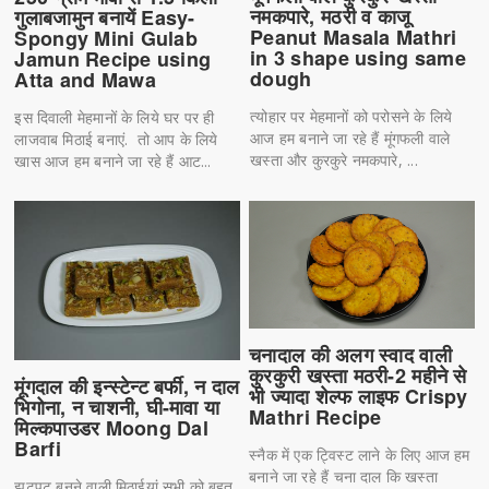
नमकपारे, मठरी व काजू
गुलाबजामुन बनायें Easy-
Peanut Masala Mathri
Spongy Mini Gulab
in 3 shape using same
Jamun Recipe using
dough
Atta and Mawa
त्योहार पर मेहमानों को परोसने के लिये
इस दिवाली मेहमानों के लिये घर पर ही
आज हम बनाने जा रहे हैं मूंगफली वाले
लाजवाब मिठाई बनाएं. तो आप के लिये
खस्ता और कुरकुरे नमकपारे, ...
खास आज हम बनाने जा रहे हैं आट...
चनादाल की अलग स्वाद वाली
कुरकुरी खस्ता मठरी-2 महीने से
मूंगदाल की इन्स्टेन्ट बर्फी, न दाल
भी ज्यादा शेल्फ लाइफ Crispy
भिगोना, न चाशनी, घी-मावा या
Mathri Recipe
मिल्कपाउडर Moong Dal
Barfi
स्नैक में एक ट्विस्ट लाने के लिए आज हम
बनाने जा रहे हैं चना दाल कि खस्ता
झटपट बनने वाली मिठाईयां सभी को बहुत