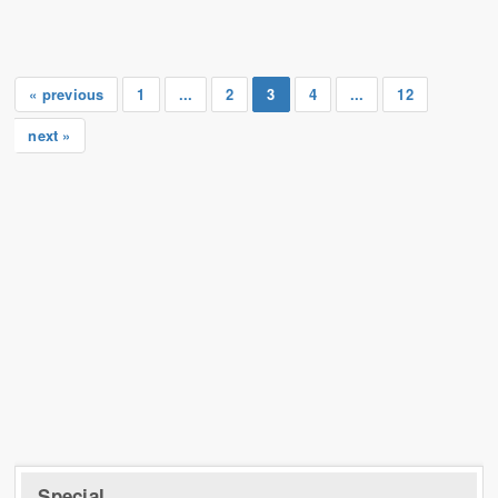
« previous
1
...
2
3
4
...
12
next »
Special