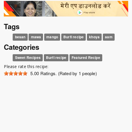
Tags
besan
mawa
mango
Burfi recipe
khoya
aam
Categories
Sweet Recipes
Burfi recipe
Featured Recipe
Please rate this recipe:
5.00
Ratings. (Rated by 1 people)