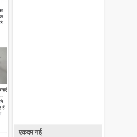
का
हम
टे
बनाएं
..
ाने
हैं
ा
एकदम नई