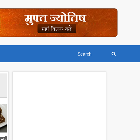
नायें