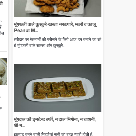
घी
े
मूंगफली वाले कुरकुरे-खस्ता नमकपारे, मठरी व काजू
ं
Peanut M...
तेल
त्योहार पर मेहमानों को परोसने के लिये आज हम बनाने जा रहे
हैं मूंगफली वाले खस्ता और कुरकुरे...
o
े
ै
मूंगदाल की इन्स्टेन्ट बर्फी, न दाल भिगोना, न चाशनी,
घी-म...
झटपट बनने वाली मिठाईयां सभी को बहुत प्यारी होती हैं,