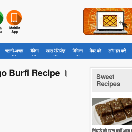
चटनी-अचार
बेकिंग
खास रेसिपीज़
विभिन्न
मेंबर बने
लॉग इन करें
ango Burfi Recipe ।
Sweet
Recipes
सिंघाडे की खास बर्फी आज ब