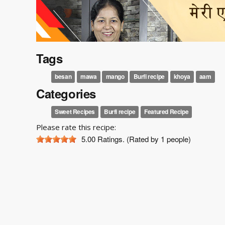
Tags
besan
mawa
mango
Burfi recipe
khoya
aam
Categories
Sweet Recipes
Burfi recipe
Featured Recipe
Please rate this recipe:
5.00
Ratings. (Rated by 1 people)