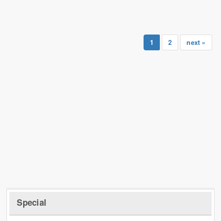
1
2
next »
Special