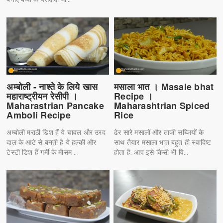
अम्बोली - नाश्ते के लिये खास
मसाला भात । Masale bhat
महाराष्ट्रीयन रेसीपी ।
Recipe ।
Maharastrian Pancake
Maharashtrian Spiced
Amboli Recipe
Rice
अम्बोली मराठी डिश हैं ये चावल और उरद
ढेर सारे मसालों और ताजी सब्जियों के
दाल के आटे से बनती है ये हल्की और
साथ तैयार मसाला भात बहुत ही स्वादिष्ट
टेस्टी डिश हैं गर्मी के मौसम ...
होता है. आप इसे किसी भी वि...