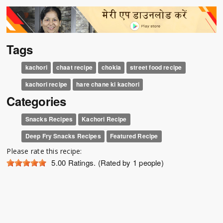
Tags
kachori
chaat recipe
chokia
street food recipe
kachori recipe
hare chane ki kachori
Categories
Snacks Recipes
Kachori Recipe
Deep Fry Snacks Recipes
Featured Recipe
Please rate this recipe:
5.00
Ratings. (Rated by 1 people)