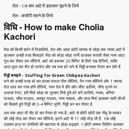
तेल - 1/4 कप आटे में डालकर गूथने के लिये
तेल - कचौरी तलने के लिये
विधि - How to make Cholia
Kachori
मैदा को किसी बर्तन में निकालिये, तेल और आधा छोटी चम्मच से थोड़ा कम नमक आटे में
डालकर अच्छी तरह मिलाइये. मैदा को थोड़ा थोड़ा पानी डालकर चपाती जैसा नरम आटा
गूंथ कर तैयार कर लीजिये. आटे को ढककर 20 मिनिट के लिये रख दीजिये, ताकि
आटा फूल कर सैट हो जायेगा और तब तक हरे चने से पिठ्ठी बनाकर तैयार कर लेते हैं.
पिठ्ठी बनाइये - Stuffing for Green Chikpea Kachori
चने को अच्छी तरह धो कर हल्का दरदरा पीस लीजिये, पैन गरम कीजिये और 1 चमचा
तेल डाल कर गरम होने दीजिये, गरम तेल में हींग और जीरा डालिये, जीरा भुनने पर
अदरक पेस्ट, हरी मिर्च थोड़ा सा भूनकर पिसे हुये हरे चने डालिये, नमक, धनियां
पाउडर, सोंफ पाउडर, अमचूर पाउडर, गरम मसाला, और लाल मिर्च डालकर सारी चीजों
को मिलाते हुये पिठ्ठी को 3-4 मिनिट भूनेंगे. पिठ्ठी बन कर तैयार है.
अब तक आटा भी सैट हो कर तैयार हो गया है, आटे से छोटी छोटी एक नीबू के बराबर
की लोई तोड़ कर तैयार कर लीजिये, इतने आटे से 11 लोई तोड़ ली हैं. एक लोई
उठाकर हाथ पर उंगलियों की सहायता से थोड़ा बढ़ाइये. 1 छोटी चम्मच फिलिंग डालकर