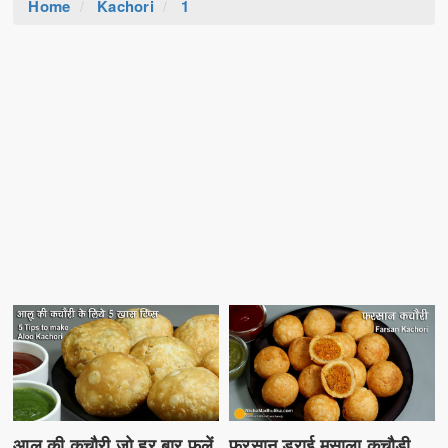
Home
Kachori
1
आलू की कचौरी जो हर बार फूलें
फरसान ड्राई मसाला कचौड़ी