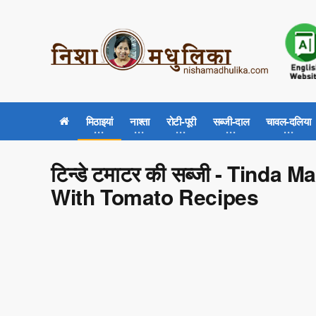
मिठाइयां
नाश्ता
रोटी-पूरी
सब्जी-दाल
चावल-दलिया
टिन्डे टमाटर की सब्जी - Tinda
With Tomato Recipes