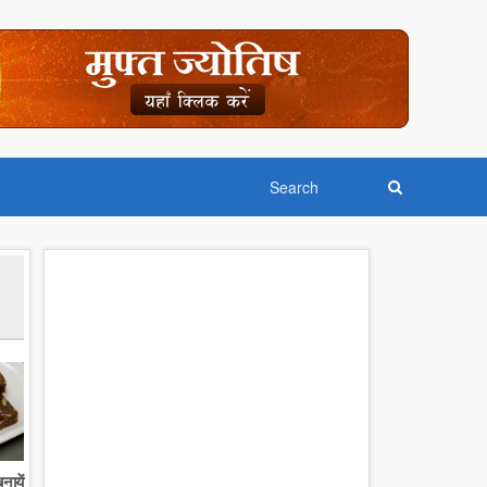
नायें