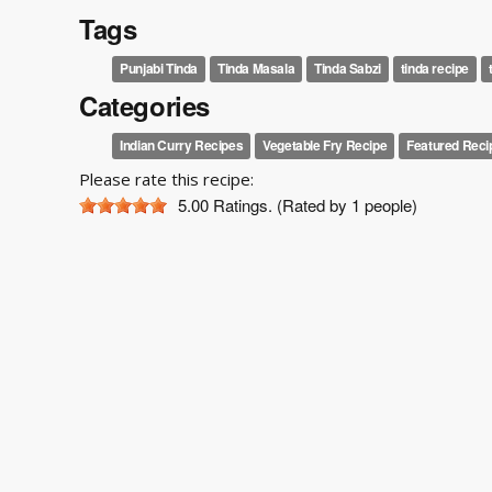
Tags
Punjabi Tinda
Tinda Masala
Tinda Sabzi
tinda recipe
Categories
Indian Curry Recipes
Vegetable Fry Recipe
Featured Reci
Please rate this recipe:
5.00
Ratings. (Rated by 1 people)