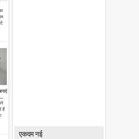
का
हम
टे
बनाएं
..
ाने
हैं
ा
एकदम नई