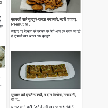
घी
े
मूंगफली वाले कुरकुरे-खस्ता नमकपारे, मठरी व काजू
ं
Peanut M...
तेल
त्योहार पर मेहमानों को परोसने के लिये आज हम बनाने जा रहे
हैं मूंगफली वाले खस्ता और कुरकुरे...
o
े
ै
मूंगदाल की इन्स्टेन्ट बर्फी, न दाल भिगोना, न चाशनी,
घी-म...
झटपट बनने वाली मिठाईयां सभी को बहुत प्यारी होती हैं,