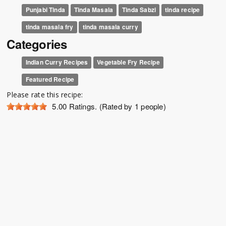
Punjabi Tinda
Tinda Masala
Tinda Sabzi
tinda recipe
tinda masala fry
tinda masala curry
Categories
Indian Curry Recipes
Vegetable Fry Recipe
Featured Recipe
Please rate this recipe:
5.00
Ratings. (Rated by 1 people)