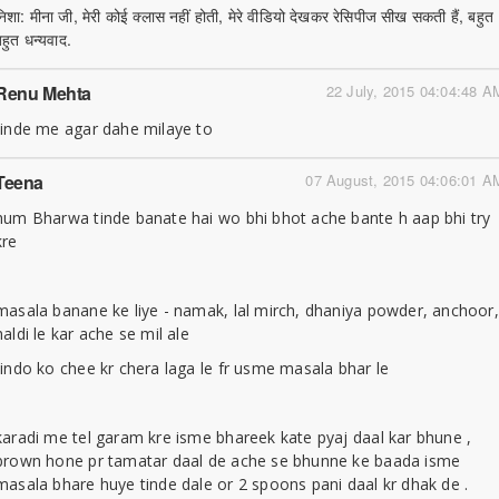
निशा: मीना जी, मेरी कोई क्लास नहीं होती, मेरे वीडियो देखकर रेसिपीज सीख सकती हैं, बहुत
बहुत धन्यवाद.
Renu Mehta
22 July, 2015 04:04:48 A
tinde me agar dahe milaye to
Teena
07 August, 2015 04:06:01 A
hum Bharwa tinde banate hai wo bhi bhot ache bante h aap bhi try
kre
masala banane ke liye - namak, lal mirch, dhaniya powder, anchoor,
haldi le kar ache se mil ale
tindo ko chee kr chera laga le fr usme masala bhar le
karadi me tel garam kre isme bhareek kate pyaj daal kar bhune ,
brown hone pr tamatar daal de ache se bhunne ke baada isme
masala bhare huye tinde dale or 2 spoons pani daal kr dhak de .