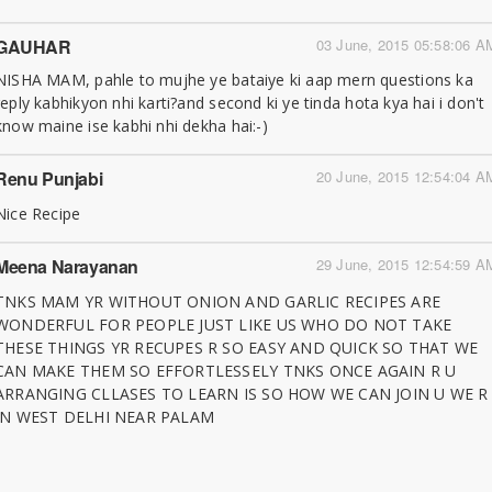
GAUHAR
03 June, 2015 05:58:06 A
NISHA MAM, pahle to mujhe ye bataiye ki aap mern questions ka
reply kabhikyon nhi karti?and second ki ye tinda hota kya hai i don't
know maine ise kabhi nhi dekha hai:-)
Renu Punjabi
20 June, 2015 12:54:04 A
Nice Recipe
Meena Narayanan
29 June, 2015 12:54:59 A
TNKS MAM YR WITHOUT ONION AND GARLIC RECIPES ARE
WONDERFUL FOR PEOPLE JUST LIKE US WHO DO NOT TAKE
THESE THINGS YR RECUPES R SO EASY AND QUICK SO THAT WE
CAN MAKE THEM SO EFFORTLESSELY TNKS ONCE AGAIN R U
ARRANGING CLLASES TO LEARN IS SO HOW WE CAN JOIN U WE R
IN WEST DELHI NEAR PALAM