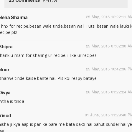
BELOW
Neha Sharma
25 May, 2015 12:22:11 A
Thnx for recipe,besan wale tinde,besan wali Tutsi,besan wale lauki k
recipe plz
Shipra
25 May, 2015 07:02:30 A
thank u mam for sharing ur recipe. i like ur recipes.
Noor
25 May, 2015 10:42:36 P
Bharwe tinde kaise bante hai. Pls koi respy bataye
Divya
26 May, 2015 01:22:24 A
Wtha is tinda
Vinod
01 June, 2015 11:29:40 P
nisha ji kya aap is pan ke bare me bata sakti hai bahut sunder hai y
pan