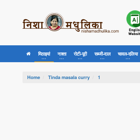
मिठाइयां
नाश्ता
रोटी-पूरी
सब्जी-दाल
चावल-दलिया
Home
Tinda masala curry
1