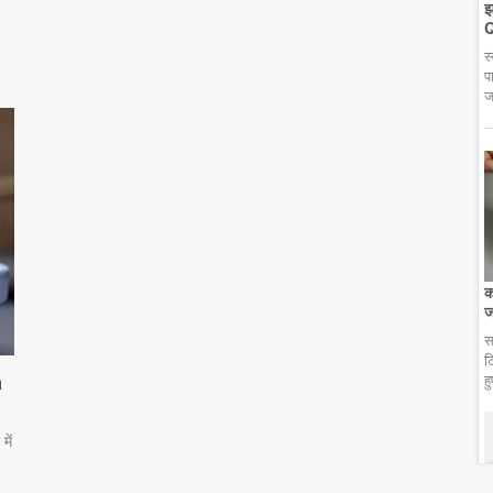
झ
Q
स
प
ज
क
ज
स
ट
a
ह
में