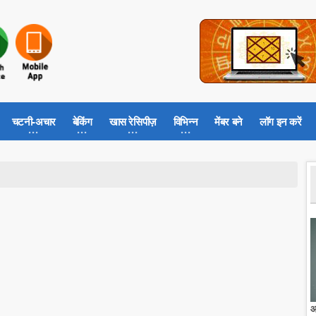
चटनी-अचार
बेकिंग
खास रेसिपीज़
विभिन्न
मेंबर बने
लॉग इन करें
आ