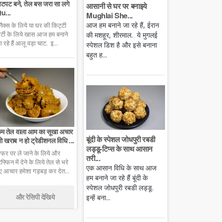
टपट बने, तेल बस जरा सा लगे
आसानी से घर पर बनाइये
u...
Mughlai She...
आज हम बनाने जा रहे हैं, ईरान
्नैक्स के लिये या घर की किट्टी
ार्टी के लिये खास आज हम बनाने
की मशहूर, शीरमाल. ये मुगलई
ा रहे हैं आलू वड़ा चाट. इ...
स्पेशल डिश है और इसे बनाना
बहुत ह...
म तेल वाला आम का सूखा अचार
बूंदी के स्पेशल जोधपुरी रबडी
ो खराब न हो ट्रेडीशनल विधि ...
लड्डू-टिप्स के साथ आसान
फर पर ले जाने के लिये और
तरी...
िफ्फिन में देने के लिये तेल से भरे
एक आसान विधि के साथ आज
ुए आचार हमेशा गड़बड़ कर देत...
हम बनाने जा रहे हैं बूंदी के
स्पेशल जोधपुरी रबडी लड्डू.
और रेसिपी देखिये
इन्हें बना...