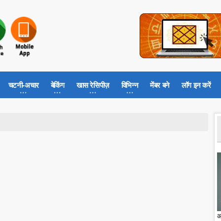
चटनी-अचार
बेकिंग
खास रेसिपीज़
विभिन्न
मेंबर बने
लॉग इन करें
आ