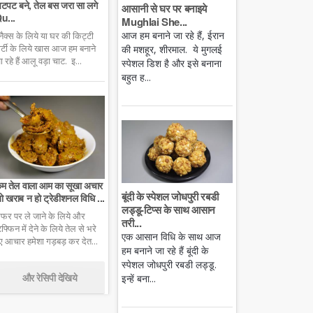
टपट बने, तेल बस जरा सा लगे
आसानी से घर पर बनाइये
u...
Mughlai She...
आज हम बनाने जा रहे हैं, ईरान
्नैक्स के लिये या घर की किट्टी
ार्टी के लिये खास आज हम बनाने
की मशहूर, शीरमाल. ये मुगलई
ा रहे हैं आलू वड़ा चाट. इ...
स्पेशल डिश है और इसे बनाना
बहुत ह...
म तेल वाला आम का सूखा अचार
बूंदी के स्पेशल जोधपुरी रबडी
ो खराब न हो ट्रेडीशनल विधि ...
लड्डू-टिप्स के साथ आसान
फर पर ले जाने के लिये और
तरी...
िफ्फिन में देने के लिये तेल से भरे
एक आसान विधि के साथ आज
ुए आचार हमेशा गड़बड़ कर देत...
हम बनाने जा रहे हैं बूंदी के
स्पेशल जोधपुरी रबडी लड्डू.
और रेसिपी देखिये
इन्हें बना...