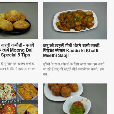
 करारी कचौडी - बनायें
कद्दू की खट्टी मीठी भंडारे वाली सब्जी-
क खायें Moong Dal
पितृपक्ष स्पेशल Kaddu ki Khatti
 Special 5 Tips
Meethi Sabji
हैं मूंगदाल की खस्ता कचौडी.
पूरियों के साथ परोसने के लिये खास आज हम बनाने
ही आसान है और ये झटपट बनकर
जा रहे हैं कद्दू की खट्ठी मीठी मसालेदार सब्जी. इसे
बन...