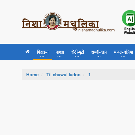
मिठाइयां
नाश्ता
रोटी-पूरी
सब्जी-दाल
चावल-दलिया
Home
Til chawal ladoo
1