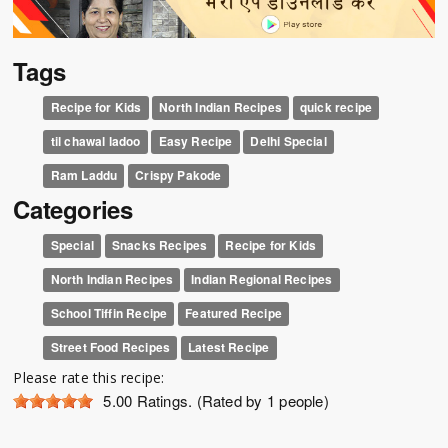
Tags
Recipe for Kids
North Indian Recipes
quick recipe
til chawal ladoo
Easy Recipe
Delhi Special
Ram Laddu
Crispy Pakode
Categories
Special
Snacks Recipes
Recipe for Kids
North Indian Recipes
Indian Regional Recipes
School Tiffin Recipe
Featured Recipe
Street Food Recipes
Latest Recipe
Please rate this recipe:
5.00
Ratings. (Rated by 1 people)