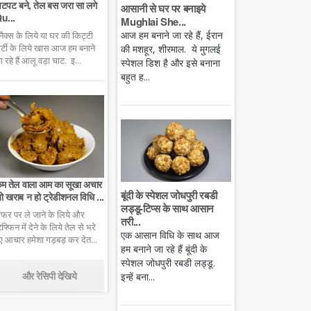
टपट बने, तेल बस जरा सा लगे
आसानी से घर पर बनाइये
u...
Mughlai She...
आज हम बनाने जा रहे हैं, ईरान
्नैक्स के लिये या घर की किट्टी
ार्टी के लिये खास आज हम बनाने
की मशहूर, शीरमाल. ये मुगलई
ा रहे हैं आलू वड़ा चाट. इ...
स्पेशल डिश है और इसे बनाना
बहुत ह...
म तेल वाला आम का सूखा अचार
बूंदी के स्पेशल जोधपुरी रबडी
ो खराब न हो ट्रेडीशनल विधि ...
लड्डू-टिप्स के साथ आसान
फर पर ले जाने के लिये और
तरी...
िफ्फिन में देने के लिये तेल से भरे
एक आसान विधि के साथ आज
ुए आचार हमेशा गड़बड़ कर देत...
हम बनाने जा रहे हैं बूंदी के
स्पेशल जोधपुरी रबडी लड्डू.
और रेसिपी देखिये
इन्हें बना...