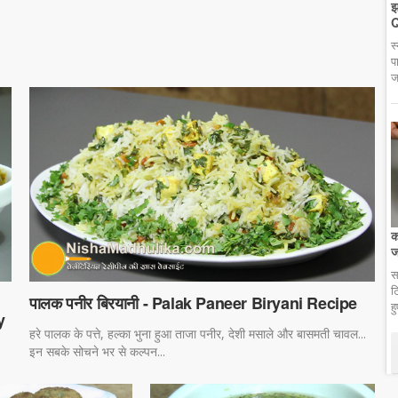
झ
Q
स
प
ज
क
ज
स
ट
पालक पनीर बिरयानी - Palak Paneer Biryani Recipe
ह
y
हरे पालक के पत्ते, हल्का भुना हुआ ताजा पनीर, देशी मसाले और बासमती चावल...
इन सबके सोचने भर से कल्पन...