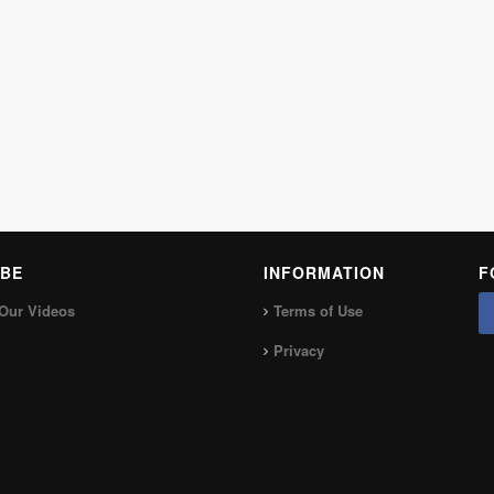
BE
INFORMATION
F
Our Videos
Terms of Use
Privacy