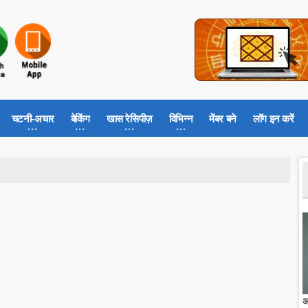
चटनी-अचार
बेकिंग
खास रेसिपीज़
विभिन्न
मेंबर बने
लॉग इन करें
आ