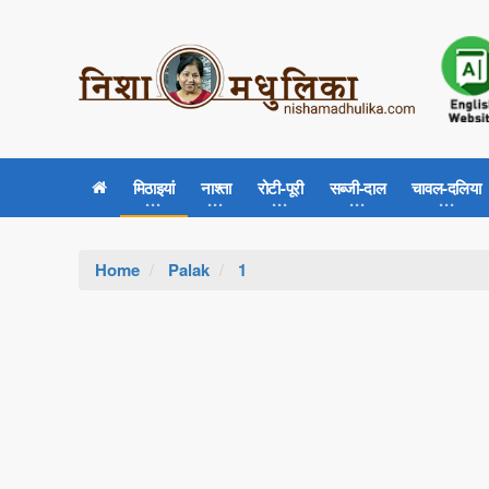
मिठाइयां
नाश्ता
रोटी-पूरी
सब्जी-दाल
चावल-दलिया
Home
Palak
1