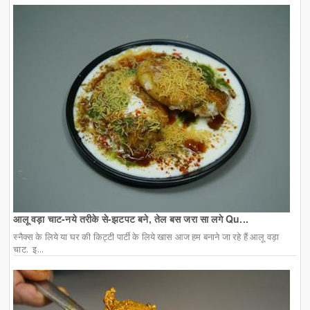
आलू वड़ा चाट-नये तरीके से-झटपट बने, तेल बस जरा सा लगे Qu...
स्नैक्स के लिये या घर की किट्टी पार्टी के लिये खास आज हम बनाने जा रहे हैं आलू वड़ा
चाट. इ...