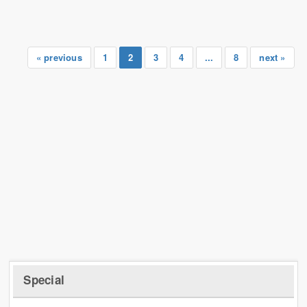
« previous
1
2
3
4
...
8
next »
Special