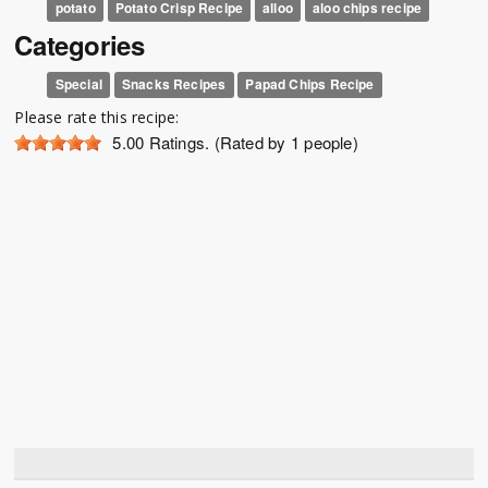
potato
Potato Crisp Recipe
alloo
aloo chips recipe
Categories
Special
Snacks Recipes
Papad Chips Recipe
Please rate this recipe:
5.00
Ratings. (Rated by 1 people)