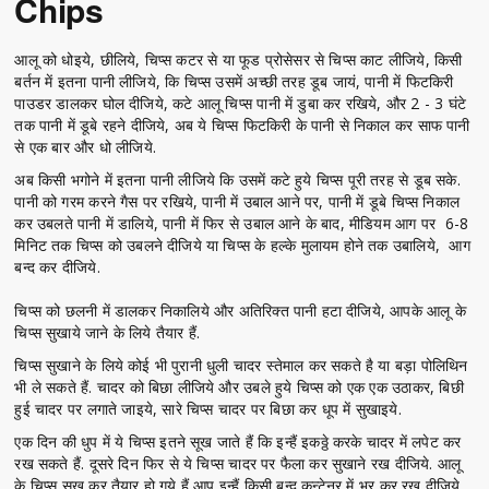
Chips
आलू को धोइये, छीलिये, चिप्स कटर से या फूड प्रोसेसर से चिप्स काट लीजिये, किसी
बर्तन में इतना पानी लीजिये, कि चिप्स उसमें अच्छी तरह डूब जायं, पानी में फिटकिरी
पाउडर डालकर घोल दीजिये, कटे आलू चिप्स पानी में डुबा कर रखिये, और 2 - 3 घंटे
तक पानी में डूबे रहने दीजिये, अब ये चिप्स फिटकिरी के पानी से निकाल कर साफ पानी
से एक बार और धो लीजिये.
अब किसी भगोने में इतना पानी लीजिये कि उसमें कटे हुये चिप्स पूरी तरह से डूब सके.
पानी को गरम करने गैस पर रखिये, पानी में उबाल आने पर, पानी में डूबे चिप्स निकाल
कर उबलते पानी में डालिये, पानी में फिर से उबाल आने के बाद, मीडियम आग पर 6-8
मिनिट तक चिप्स को उबलने दीजिये या चिप्स के हल्के मुलायम होने तक उबालिये, आग
बन्द कर दीजिये.
चिप्स को छलनी में डालकर निकालिये और अतिरिक्त पानी हटा दीजिये, आपके आलू के
चिप्स सुखाये जाने के लिये तैयार हैं.
चिप्स सुखाने के लिये कोई भी पुरानी धुली चादर स्तेमाल कर सकते है या बड़ा पोलिथिन
भी ले सकते हैं. चादर को बिछा लीजिये और उबले हुये चिप्स को एक एक उठाकर, बिछी
हुई चादर पर लगाते जाइये, सारे चिप्स चादर पर बिछा कर धूप में सुखाइये.
एक दिन की धुप में ये चिप्स इतने सूख जाते हैं कि इन्हैं इकठ्ठे करके चादर में लपेट कर
रख सकते हैं. दूसरे दिन फिर से ये चिप्स चादर पर फैला कर सुखाने रख दीजिये. आलू
के चिप्स सूख कर तैयार हो गये हैं आप इन्हैं किसी बन्द कन्टेनर में भर कर रख दीजिये.