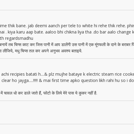
ime thik bane. jab deemi aanch per tele to white hi rehe thik rehe. phi
hai . kiya karu aap bate. aaloo bhi chikna liya tha .do bar aalo change
with regardsmadhu
ं तब चिप्स काट कर जिस पानी में आप डालेंगी उस पानी में एक मूंगफली के दाने के बराबर फिटक
बना लीजिये, मधु चिप्स तल कर अपने अनुभव अवश्य बताइये.
chi achi recipies batati h....& plz mujhe bataye k electric steam rice c
ear ho jayga.....!!!!! & mai first time apko question likh rahi hu so i 
ें चावल धो कर डाले जाते हैं, फोटो के लिये मेरे पास ये कुकर नहीं है.