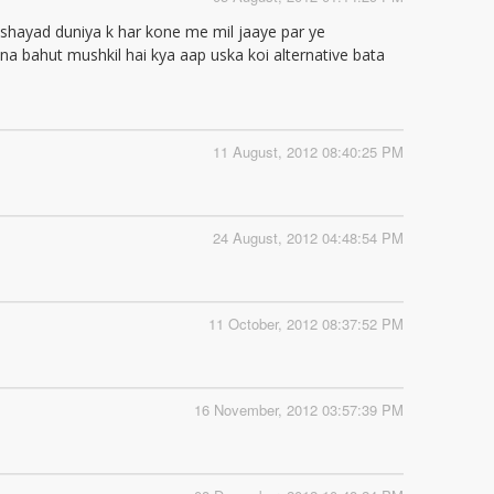
to shayad duniya k har kone me mil jaaye par ye
milna bahut mushkil hai kya aap uska koi alternative bata
11 August, 2012 08:40:25 PM
24 August, 2012 04:48:54 PM
11 October, 2012 08:37:52 PM
16 November, 2012 03:57:39 PM