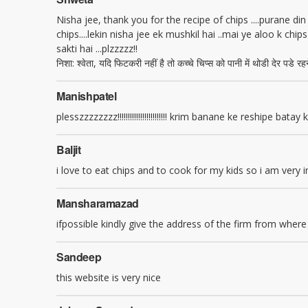
Nisha jee, thank you for the recipe of chips ....purane d
chips....lekin nisha jee ek mushkil hai ..mai ye aloo k ch
sakti hai ...plzzzzz!!
निशा: श्वेता, यदि फिटकरी नहीं है तो कच्चे चिप्स को पानी में थोडी देर पडे र
Manishpatel
plesszzzzzzzz!!!!!!!!!!!!!!!!!!!!!!!! krim banane ke reshipe ba
Baljit
i love to eat chips and to cook for my kids so i am very
Mansharamazad
ifpossible kindly give the address of the firm from whe
Sandeep
this website is very nice