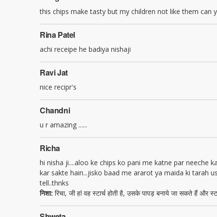
this chips make tasty but my children not like them can 
Rina Patel
achi receipe he badiya nishaji
Ravi Jat
nice recipr's
Chandni
u r amazing ......
Richa
hi nisha ji....aloo ke chips ko pani me katne par neeche 
kar sakte hain...jisko baad me ararot ya maida ki tarah use
tell..thnks
निशा:
रिचा, जी हां वह स्टार्च होती है, उसके पापड़ बनाये जा सकते हैं और स्
Shweta