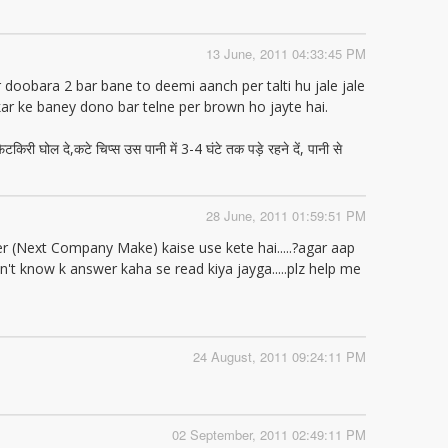
13 June, 2011 04:33:45 PM
r doobara 2 bar bane to deemi aanch per talti hu jale jale
 kar ke baney dono bar telne per brown ho jayte hai.
िरी घोल दे,कटे चिप्स उस पानी में 3-4 घंटे तक पड़े रहने दें, पानी से
28 June, 2011 01:59:51 PM
ooker (Next Company Make) kaise use kete hai.....?agar aap
don't know k answer kaha se read kiya jayga.....plz help me
24 August, 2011 09:24:11 PM
02 September, 2011 02:49:11 PM