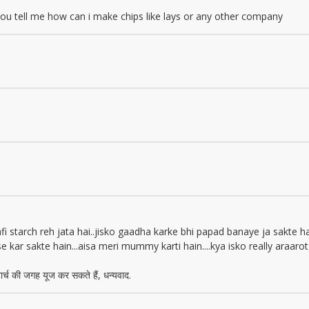
you tell me how can i make chips like lays or any other company
kafi starch reh jata hai..jisko gaadha karke bhi papad banaye ja sakte
 kar sakte hain...aisa meri mummy karti hain....kya isko really araarot k
टार्च की जगह यूज कर सकते हैं, धन्यवाद.