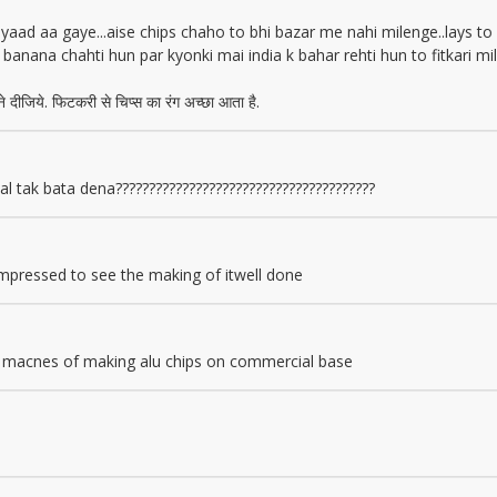
in yaad aa gaye...aise chips chaho to bhi bazar me nahi milenge..lays 
ips banana chahti hun par kyonki mai india k bahar rehti hun to fitkari 
हने दीजिये. फिटकरी से चिप्स का रंग अच्छा आता है.
tay kal tak bata dena???????????????????????????????????????
 impressed to see the making of itwell done
re macnes of making alu chips on commercial base