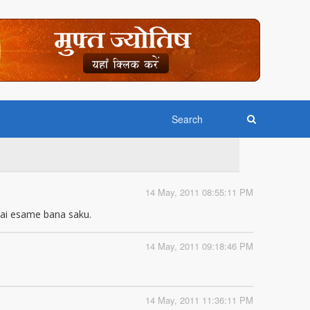
14 May, 2011 08:55:11 PM
mai esame bana saku.
14 May, 2011 09:18:46 PM
14 May, 2011 11:36:11 PM