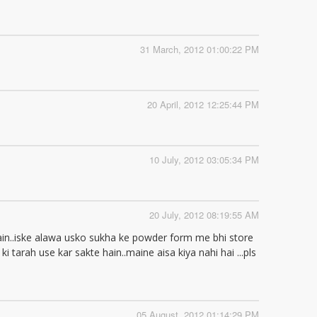
31 March, 2012 01:00:22 PM
20 April, 2012 12:25:44 PM
10 July, 2012 03:05:34 PM
20 July, 2012 08:19:55 AM
 hain..iske alawa usko sukha ke powder form me bhi store
i tarah use kar sakte hain..maine aisa kiya nahi hai ...pls
05 August, 2012 01:14:29 PM