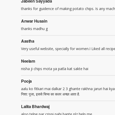
Jabeen Sayyada
thanks for guidence of making potato chips. Is any machin
Anwar Husain
thanks madhu g
Aastha
Very useful website, specially for women.I Liked all rec
Neelam
nisha ji chips mota ya patla kat sakte hai
Pooja
aalu ko fitkari mai dalkar 2 3 ghante rakhna jaruri hai kya
निशा: पूजा, इससे चिप्स का कलर अच्छा आता है.
Lalita Bhardwaj
aloo telne par crispi nahi bante plz help me