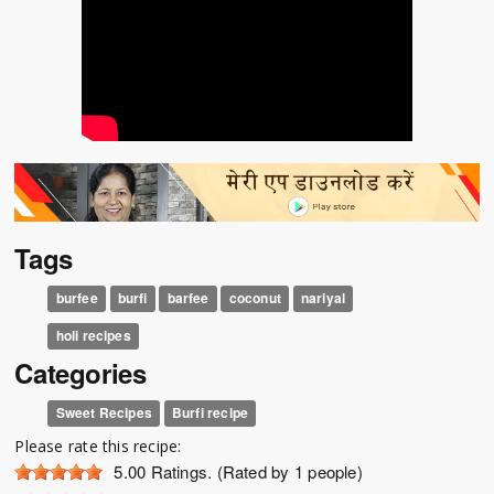
Tags
burfee
burfi
barfee
coconut
nariyal
holi recipes
Categories
Sweet Recipes
Burfi recipe
Please rate this recipe:
5.00
Ratings. (Rated by 1 people)