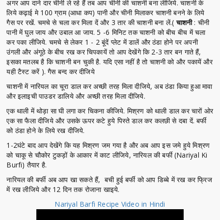
अगर आप दाने दार चीनी ले रहे हैं तब आप चीनी की चाशनी बना लीजिये. चाशनी के
लिये कढ़ाई मे 100 ग्राम (आधा कप) पानी और चीनी मिलाकर चाशनी बनने के लिये
गैस पर रखें. चमचे से चला कर मिला दें और 3 तार की चाशनी बना लें.(
चाशनी
: चीनी
पानी में घुल जाय और उबाल आ जाय. 5 -6 मिनिट तक चाशनी को बीच बीच में चला
कर पका लीजिये. चमचे से लेकर 1 - 2 बूंदें प्लेट में डालें और ठंडा होने पर अपनी
उंगली और अंगूठे के बीच रख कर चिपकायें तो आप देखेंगे कि 2-3 तार बन गाते हैं,
इसका मतलब है कि चाशनी बन चुकी है. यदि एसा नहीं है तो चाशनी को और पकायें और
यही टैस्ट करें ). गैस बन्द कर दीजिये
चाशनी में नारियल का चूरा डाल कर अच्छी तरह मिला दीजिये, अब ठंडा किया हुआ मावा
और इलाइची पाउडर डालिये और अच्छी तरह मिला दीजिये.
एक थाली में थोड़ा सा घी लगा कर चिकना कीजिये. मिश्रण को थाली डाल कर चारों ओर
एक सा फैला दीजिये और उसके ऊपर कटे हुये पिस्ते डाल कर कलछी से दबा दें. बर्फी
को ठंडा होने के लिये रख दीजिये.
1-2घंटे बाद आप देखेंगे कि यह मिश्रण जम गया है और अब आप इस जमे हुये मिश्रण
को चाकू से चौकोर टुकड़ों के आकार में काट लीजिये, नारियल की बर्फी (Nariyal Ki
Burfi) तैयार है.
नारियल की बर्फी अब आप खा सकते हैं, बची हुई बर्फी को आप डिब्बे में रख कर फ्रिज
में रख लीजिये और 12 दिन तक रोजाना खाइये.
Nariyal Barfi Recipe Video in Hindi