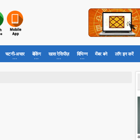
चटनी-अचार
बेकिंग
खास रेसिपीज़
विभिन्न
मेंबर बने
लॉग इन करें
आ