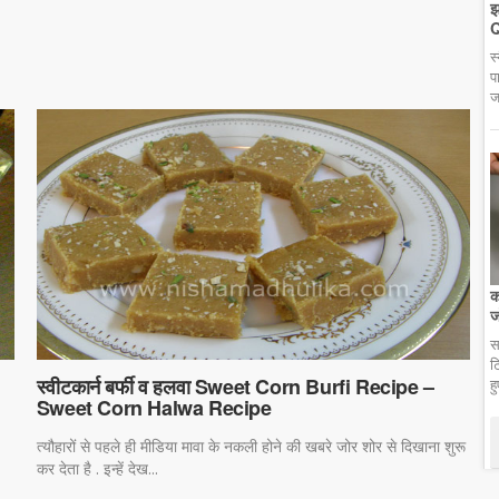
झ
Q
स
प
ज
क
ज
स
ट
d
स्वीटकार्न बर्फी व हलवा Sweet Corn Burfi Recipe –
ह
Sweet Corn Halwa Recipe
त्यौहारों से पहले ही मीडिया मावा के नकली होने की खबरे जोर शोर से दिखाना शुरू
कर देता है . इन्हें देख...