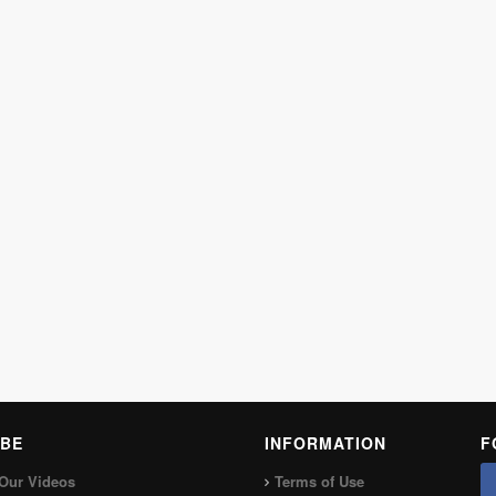
BE
INFORMATION
F
Our Videos
Terms of Use