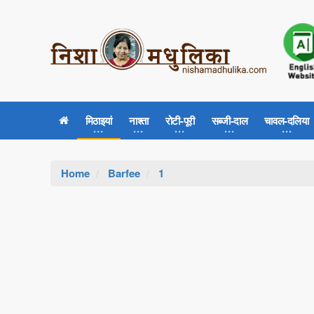
मिठाइयां
नाश्ता
रोटी-पूरी
सब्जी-दाल
चावल-दलिया
Home
Barfee
1