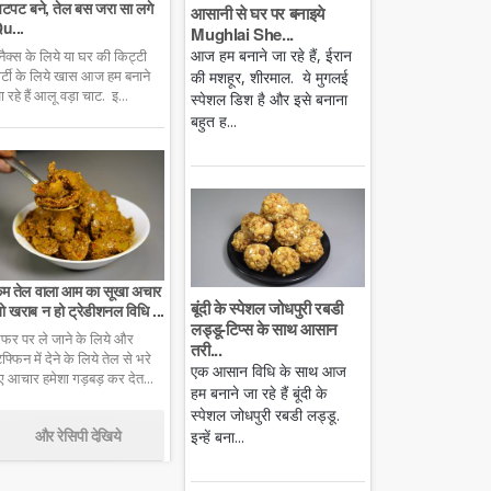
टपट बने, तेल बस जरा सा लगे
आसानी से घर पर बनाइये
u...
Mughlai She...
आज हम बनाने जा रहे हैं, ईरान
्नैक्स के लिये या घर की किट्टी
ार्टी के लिये खास आज हम बनाने
की मशहूर, शीरमाल. ये मुगलई
ा रहे हैं आलू वड़ा चाट. इ...
स्पेशल डिश है और इसे बनाना
बहुत ह...
म तेल वाला आम का सूखा अचार
बूंदी के स्पेशल जोधपुरी रबडी
ो खराब न हो ट्रेडीशनल विधि ...
लड्डू-टिप्स के साथ आसान
फर पर ले जाने के लिये और
तरी...
िफ्फिन में देने के लिये तेल से भरे
एक आसान विधि के साथ आज
ुए आचार हमेशा गड़बड़ कर देत...
हम बनाने जा रहे हैं बूंदी के
स्पेशल जोधपुरी रबडी लड्डू.
और रेसिपी देखिये
इन्हें बना...