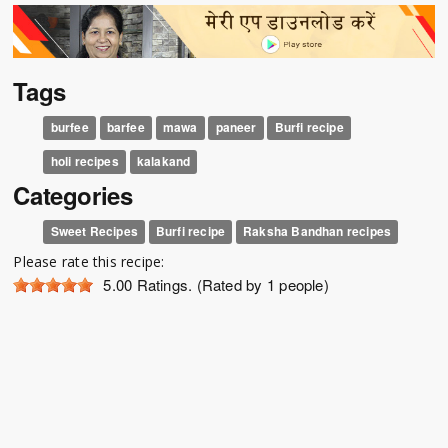
Tags
burfee
barfee
mawa
paneer
Burfi recipe
holi recipes
kalakand
Categories
Sweet Recipes
Burfi recipe
Raksha Bandhan recipes
Please rate this recipe:
5.00
Ratings. (Rated by 1 people)