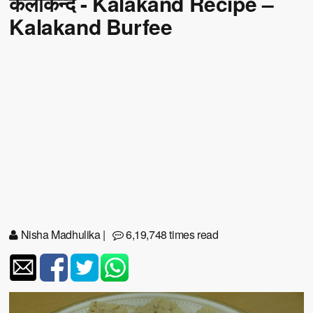
कलाकन्द - Kalakand Recipe –
Kalakand Burfee
Nisha Madhulika
|
6,19,748 times read