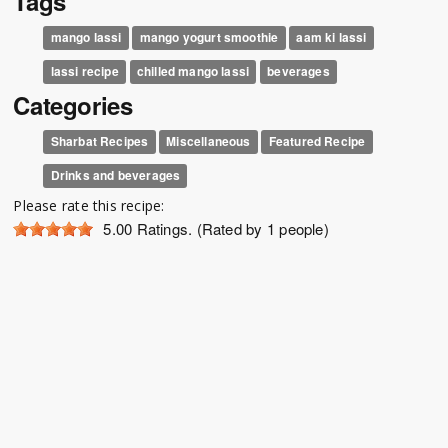
Tags
mango lassi
mango yogurt smoothie
aam ki lassi
lassi recipe
chilled mango lassi
beverages
Categories
Sharbat Recipes
Miscellaneous
Featured Recipe
Drinks and beverages
Please rate this recipe:
5.00
Ratings. (Rated by 1 people)