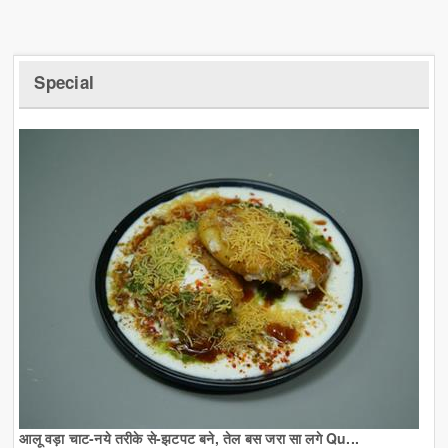
Special
आलू वड़ा चाट-नये तरीके से-झटपट बने, तेल बस जरा सा लगे Qu...