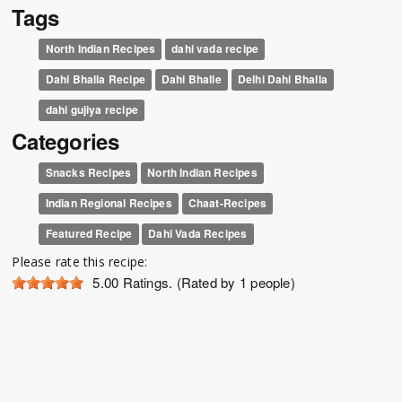
Tags
North Indian Recipes
dahi vada recipe
Dahi Bhalla Recipe
Dahi Bhalle
Delhi Dahi Bhalla
dahi gujiya recipe
Categories
Snacks Recipes
North Indian Recipes
Indian Regional Recipes
Chaat-Recipes
Featured Recipe
Dahi Vada Recipes
Please rate this recipe:
5.00
Ratings. (Rated by 1 people)