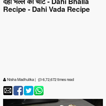
दही भल्ले की चाट - Dahi Bhalla
Recipe - Dahi Vada Recipe
Nisha Madhulika
|
6,72,672 times read