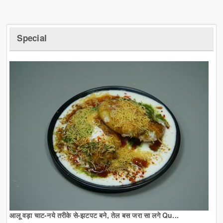
Special
आलू वड़ा चाट-नये तरीके से-झटपट बने, तेल बस जरा सा लगे Qu...