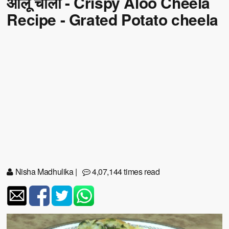
आलू चीला - Crispy Aloo Cheela
Recipe - Grated Potato cheela
Nisha Madhulika
|
4,07,144 times read