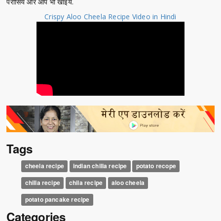
परोसिये और आप भी खाइये.
Crispy Aloo Cheela Recipe Video in Hindi
Tags
cheela recipe
indian chilla recipe
potato recope
chilla recipe
chila recipe
aloo cheela
potato pancake recipe
Categories