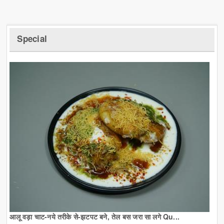
Special
आलू वड़ा चाट-नये तरीके से-झटपट बने, तेल बस जरा सा लगे Qu...