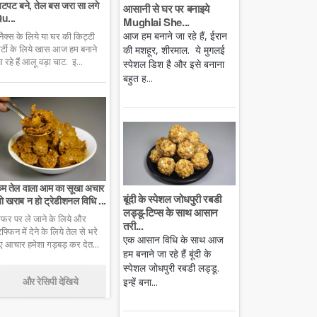
टपट बने, तेल बस जरा सा लगे
आसानी से घर पर बनाइये
u...
Mughlai She...
आज हम बनाने जा रहे हैं, ईरान
्नैक्स के लिये या घर की किट्टी
ार्टी के लिये खास आज हम बनाने
की मशहूर, शीरमाल. ये मुगलई
ा रहे हैं आलू वड़ा चाट. इ...
स्पेशल डिश है और इसे बनाना
बहुत ह...
म तेल वाला आम का सूखा अचार
बूंदी के स्पेशल जोधपुरी रबडी
ो खराब न हो ट्रेडीशनल विधि ...
लड्डू-टिप्स के साथ आसान
फर पर ले जाने के लिये और
तरी...
िफ्फिन में देने के लिये तेल से भरे
एक आसान विधि के साथ आज
ुए आचार हमेशा गड़बड़ कर देत...
हम बनाने जा रहे हैं बूंदी के
स्पेशल जोधपुरी रबडी लड्डू.
और रेसिपी देखिये
इन्हें बना...