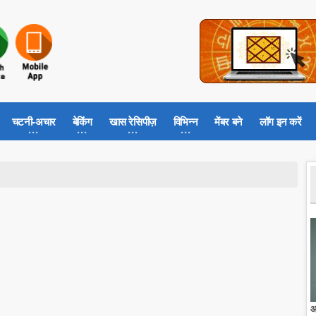
चटनी-अचार
बेकिंग
खास रेसिपीज़
विभिन्न
मेंबर बने
लॉग इन करें
आ