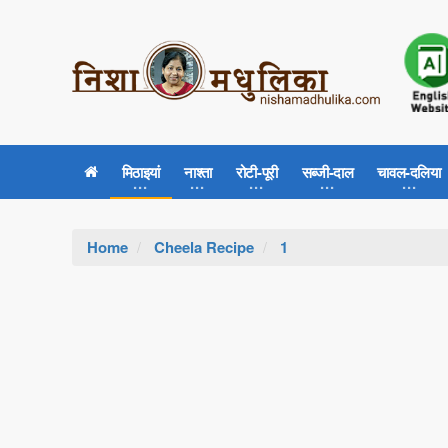
मिठाइयां
नाश्ता
रोटी-पूरी
सब्जी-दाल
चावल-दलिया
Home
Cheela Recipe
1