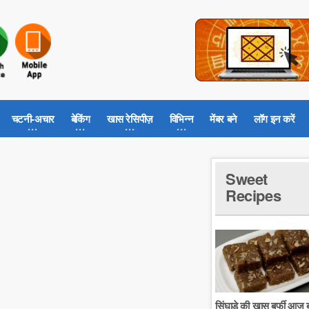
चटनी-अचार
बेकिंग
खास रेसिपीज़
विभिन्न
मेंबर बने
लॉग इन करें
Sweet
Recipes
सिंघाडे की खास बर्फी आज ब