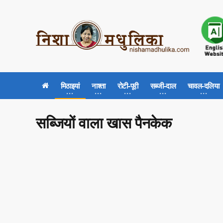
मिठाइयां
नाश्ता
रोटी-पूरी
सब्जी-दाल
चावल-दलिया
सब्जियों वाला खास पैनकेक