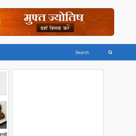
नायें