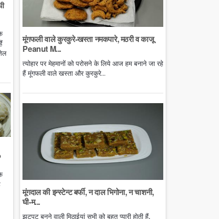
घी
े
मूंगफली वाले कुरकुरे-खस्ता नमकपारे, मठरी व काजू
ं
Peanut M...
तेल
त्योहार पर मेहमानों को परोसने के लिये आज हम बनाने जा रहे
हैं मूंगफली वाले खस्ता और कुरकुरे...
o
े
ै
मूंगदाल की इन्स्टेन्ट बर्फी, न दाल भिगोना, न चाशनी,
घी-म...
झटपट बनने वाली मिठाईयां सभी को बहुत प्यारी होती हैं,