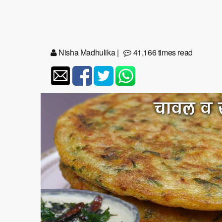
Nisha Madhulika
|
41,166 times read