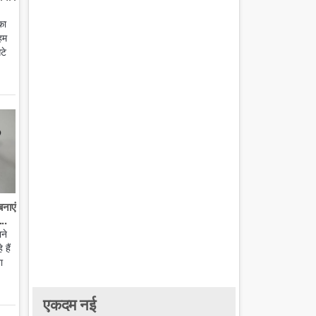
का
हम
टे
बनाएं
..
ाने
हैं
ा
एकदम नई