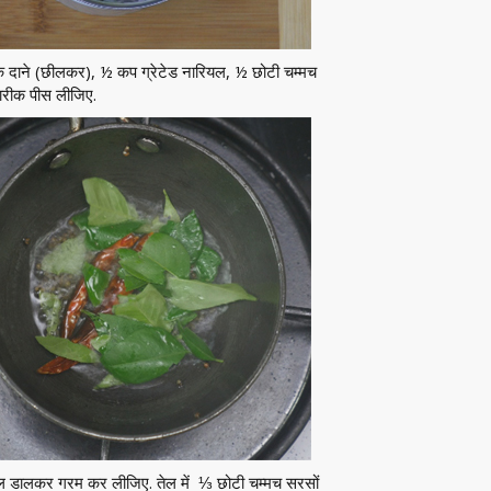
 के दाने (छीलकर), ½ कप ग्रेटेड नारियल, ½ छोटी चम्मच
बारीक पीस लीजिए.
तेल डालकर गरम कर लीजिए. तेल में ⅓ छोटी चम्मच सरसों