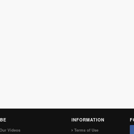
BE
INFORMATION
F
Our Videos
Terms of Use