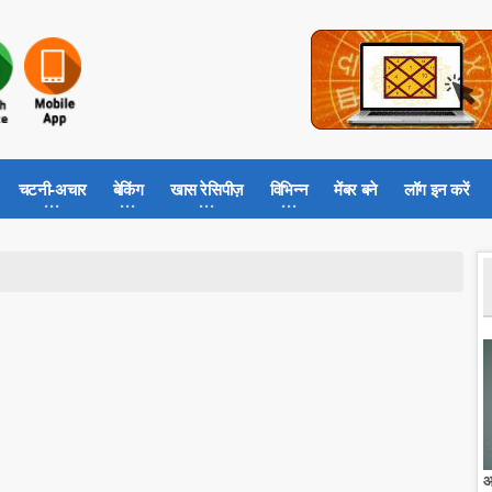
चटनी-अचार
बेकिंग
खास रेसिपीज़
विभिन्न
मेंबर बने
लॉग इन करें
आ