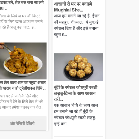
टपट बने, तेल बस जरा सा लगे
आसानी से घर पर बनाइये
u...
Mughlai She...
आज हम बनाने जा रहे हैं, ईरान
्नैक्स के लिये या घर की किट्टी
ार्टी के लिये खास आज हम बनाने
की मशहूर, शीरमाल. ये मुगलई
ा रहे हैं आलू वड़ा चाट. इ...
स्पेशल डिश है और इसे बनाना
बहुत ह...
म तेल वाला आम का सूखा अचार
बूंदी के स्पेशल जोधपुरी रबडी
ो खराब न हो ट्रेडीशनल विधि ...
लड्डू-टिप्स के साथ आसान
फर पर ले जाने के लिये और
तरी...
िफ्फिन में देने के लिये तेल से भरे
एक आसान विधि के साथ आज
ुए आचार हमेशा गड़बड़ कर देत...
हम बनाने जा रहे हैं बूंदी के
स्पेशल जोधपुरी रबडी लड्डू.
और रेसिपी देखिये
इन्हें बना...