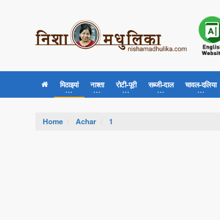
मिठाइयां
नाश्ता
रोटी-पूरी
सब्जी-दाल
चावल-दलिया
Home
Achar
1