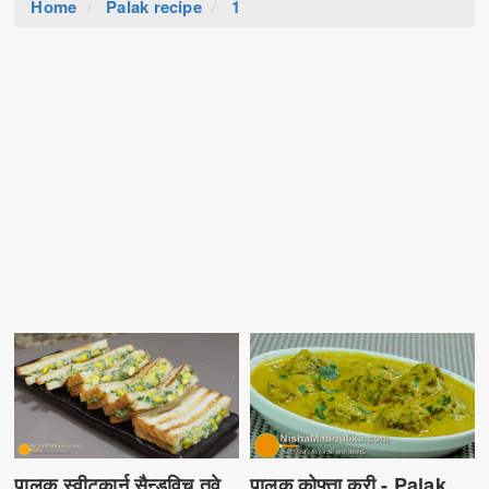
Home
Palak recipe
1
पालक स्वीटकार्न सैन्डविच तवे
पालक कोफ्ता करी - Palak