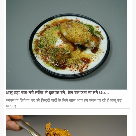
आलू वड़ा चाट-नये तरीके से-झटपट बने, तेल बस जरा सा लगे Qu...
स्नैक्स के लिये या घर की किट्टी पार्टी के लिये खास आज हम बनाने जा रहे हैं आलू वड़ा
चाट. इ...