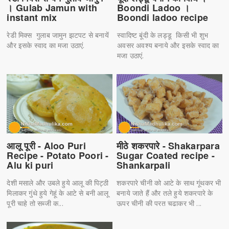
। Gulab Jamun with
Boondi Ladoo ।
instant mix
Boondi ladoo recipe
रेडी मिक्स गुलाब जामुन झटपट से बनायें
स्वादिष्ट बूंदी के लड्डू किसी भी शुभ
और इसके स्वाद का मजा उठाएं.
अवसर अवश्य बनाये और इसके स्वाद का
मजा उठाएं.
आलू पूरी - Aloo Puri
मीठे शकरपारे - Shakarpara
Recipe - Potato Poori -
Sugar Coated recipe -
Alu ki puri
Shankarpali
देशी मसाले और उबले हुये आलू की पिट्ठी
शकरपारे चीनी को आटे के साथ गूंथकर भी
मिलाकर गुंथे हुये गेहूं के आटे से बनी आलू
बनाये जाते हैं और तले हुये शकरपारे के
पूरी चाहे तो सब्जी क...
ऊपर चीनी की परत चढाकर भी ...