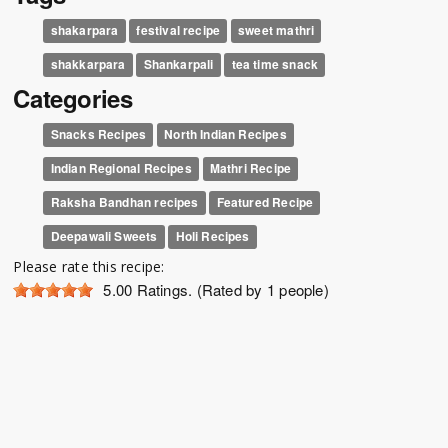
shakarpara
festival recipe
sweet mathri
shakkarpara
Shankarpali
tea time snack
Categories
Snacks Recipes
North Indian Recipes
Indian Regional Recipes
Mathri Recipe
Raksha Bandhan recipes
Featured Recipe
Deepawali Sweets
Holi Recipes
Please rate this recipe:
5.00
Ratings. (Rated by 1 people)