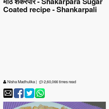
मीठे शकरपारे - Shakarpara Sugar
Coated recipe - Shankarpali
Nisha Madhulika
|
2,60,066 times read