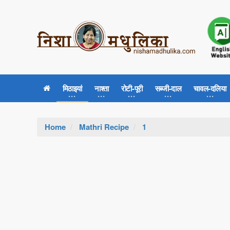
मिठाइयां
नाश्ता
रोटी-पूरी
सब्जी-दाल
चावल-दलिया
Home
Mathri Recipe
1