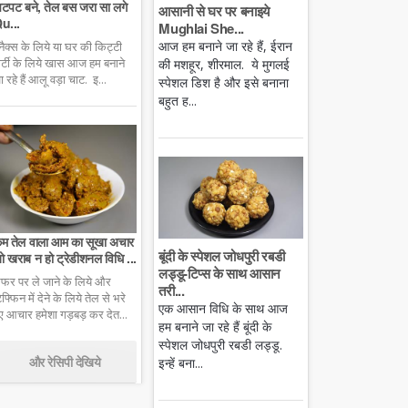
टपट बने, तेल बस जरा सा लगे
आसानी से घर पर बनाइये
u...
Mughlai She...
आज हम बनाने जा रहे हैं, ईरान
्नैक्स के लिये या घर की किट्टी
ार्टी के लिये खास आज हम बनाने
की मशहूर, शीरमाल. ये मुगलई
ा रहे हैं आलू वड़ा चाट. इ...
स्पेशल डिश है और इसे बनाना
बहुत ह...
म तेल वाला आम का सूखा अचार
बूंदी के स्पेशल जोधपुरी रबडी
ो खराब न हो ट्रेडीशनल विधि ...
लड्डू-टिप्स के साथ आसान
फर पर ले जाने के लिये और
तरी...
िफ्फिन में देने के लिये तेल से भरे
एक आसान विधि के साथ आज
ुए आचार हमेशा गड़बड़ कर देत...
हम बनाने जा रहे हैं बूंदी के
स्पेशल जोधपुरी रबडी लड्डू.
और रेसिपी देखिये
इन्हें बना...