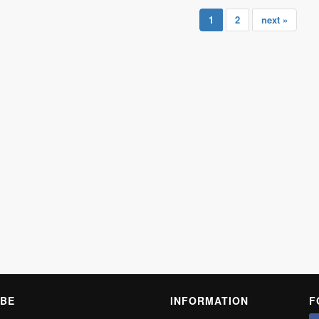
1
2
next »
BE
INFORMATION
F