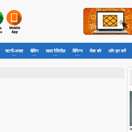
चटनी-अचार
बेकिंग
खास रेसिपीज़
विभिन्न
मेंबर बने
लॉग इन करें
आ