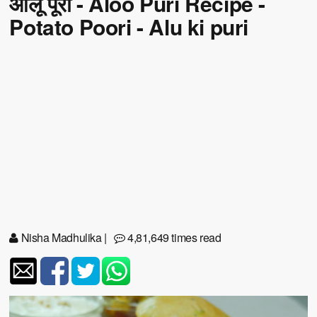
आलू पूरी - Aloo Puri Recipe -
Potato Poori - Alu ki puri
Nisha Madhulika
|
4,81,649 times read