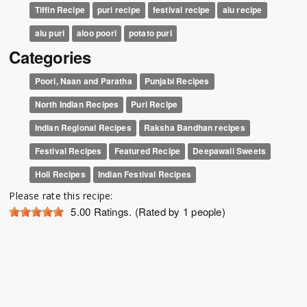
Tiffin Recipe
puri recipe
festival recipe
alu recipe
alu puri
aloo poori
potato puri
Categories
Poori, Naan and Paratha
Punjabi Recipes
North Indian Recipes
Puri Recipe
Indian Regional Recipes
Raksha Bandhan recipes
Festival Recipes
Featured Recipe
Deepawali Sweets
Holi Recipes
Indian Festival Recipes
Please rate this recipe:
5.00
Ratings. (Rated by 1 people)