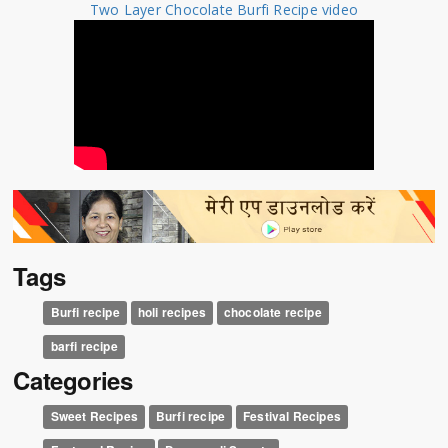
Two Layer Chocolate Burfi Recipe video
Tags
Burfi recipe
holi recipes
chocolate recipe
barfi recipe
Categories
Sweet Recipes
Burfi recipe
Festival Recipes