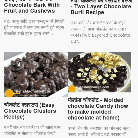
मावा चॉकलेट की परतदार बरफी
Chocolate Bark With
- Two Layer Chocolate
Fruit and Cashews
Burfi Recipe
नट्, काजू आदि ड्रायफ्रूट्स को पिघली
मावा बर्फी और चॉकलेट बर्फी के दोहरे
हुई चाकलेट में जमा कर बनाई हुई नट्स
स्वाद वाली मावा चॉकलेट की परतदार
चॉकलेट बार्क तुरत फुरत बनने ...
बरफी (Two Layered Chocolate
Bur...
मोल्डेड चॉकलेट - Molded
चॉकलेट क्लस्टर्स (Easy
chocolate Candy (how
Chocolate Clusters
to make molded
Recipe)
chocolate at home)
बच्चों और यंग जनरेशन की खास पसंद
बच्चों और यंग जनरेशन को चॉकलेट बहुत
चॉकलेट से मोल्डेड चॉकलेट कैन्डी
पसन्द आती हैं. चॉकलेट कई प्रकार की