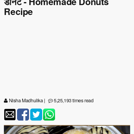
डोनट - Homemade Donuts
Recipe
Nisha Madhulika
|
5,25,193 times read