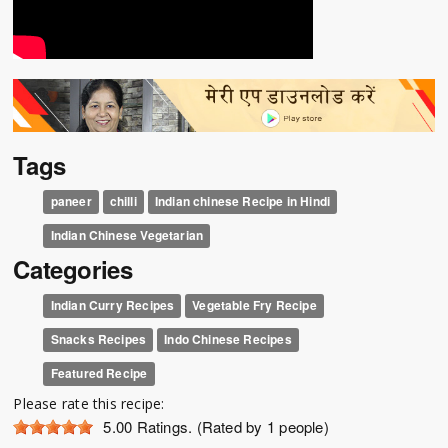
Tags
paneer
chilli
Indian chinese Recipe in Hindi
Indian Chinese Vegetarian
Categories
Indian Curry Recipes
Vegetable Fry Recipe
Snacks Recipes
Indo Chinese Recipes
Featured Recipe
Please rate this recipe:
5.00
Ratings. (Rated by 1 people)