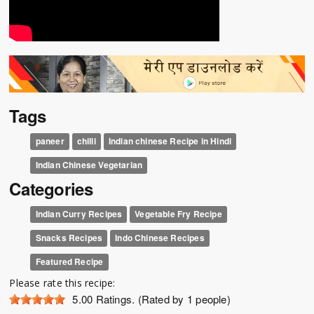
Tags
paneer
chilli
Indian chinese Recipe in Hindi
Indian Chinese Vegetarian
Categories
Indian Curry Recipes
Vegetable Fry Recipe
Snacks Recipes
Indo Chinese Recipes
Featured Recipe
Please rate this recipe:
5.00
Ratings. (Rated by 1 people)