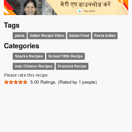
Tags
pasta
Indian Recipe Video
Italian Food
Pasta Indian
Categories
Snacks Recipes
School Tiffin Recipe
Indo Chinese Recipes
Featured Recipe
Please rate this recipe:
5.00
Ratings. (Rated by 1 people)