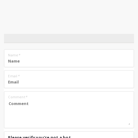
Name
*
Email
*
Comment
*
Please verify you're not a bot