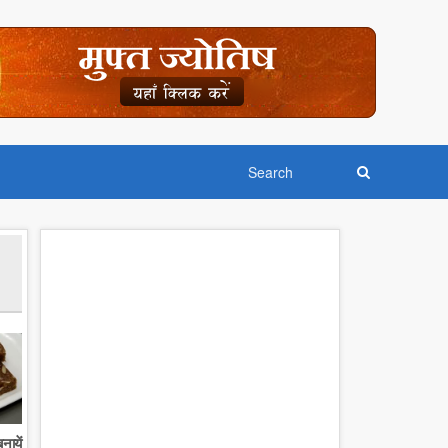
नायें