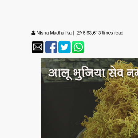
Nisha Madhulika
|
6,63,613 times read