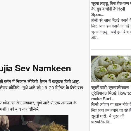
चूरमा लड्डू, बिना तेल-कम 
के, गुड़ व चीनी के Holi
Spec...
होली की खास मिठाई बनाने क
लिए, आज हम बनाने जा रहे है
चूरमा लड्डू. इन्हें हम बिना 
और...
hujia Sev Namkeen
्तन में निकाल लीजिये. बेसन में कद्दूकस किये आलू,
सूरती घारी, सूरत की खास
ैयार कीजिये. गुथे आटे को 15-20 मिनिट के लिये रख
ट्रेडिशनल मिठाई How t
make Surt...
पर थोड़ा सा तेल लगाकर, गुथे आटे से एक अमरूद के
किसी त्योहार या खास मौके क
मशीन को बन्द कर दीजिये.
लिए आज हम बनाने जा रहे ह
सूरती घारी. ये सूरत की
पारम्परिक मि...