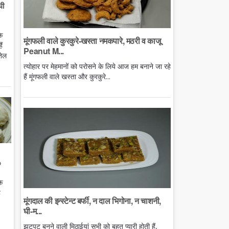
घी
े
मूंगफली वाले कुरकुरे-खस्ता नमकपारे, मठरी व काजू
ं
Peanut M...
तेल
त्योहार पर मेहमानों को परोसने के लिये आज हम बनाने जा रहे
हैं मूंगफली वाले खस्ता और कुरकुरे...
o
े
ै
मूंगदाल की इन्स्टेन्ट बर्फी, न दाल भिगोना, न चाशनी,
घी-म...
झटपट बनने वाली मिठाईयां सभी को बहुत प्यारी होती हैं,