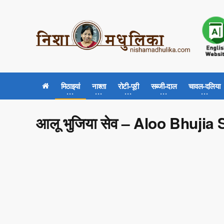
मिठाइयां
नाश्ता
रोटी-पूरी
सब्जी-दाल
चावल-दलिया
आलू भुजिया सेव – Aloo Bhujia