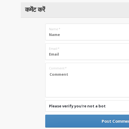
कमेंट करें
Name
*
Email
*
Comment
*
Please verify you're not a bot