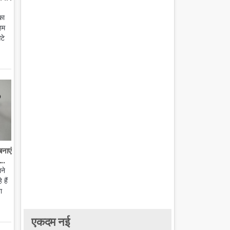
का
हम
टे
बनाएं
..
ाने
हैं
ा
एकदम नई