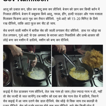
आलू को उबाल कर, छील कर कद्दू कस कर लीजिये. बेसन को छान कर किसी बर्तन में
निकाल लीजिये. बेसन में कद्दूकस किये आलू, नमक, हींग, हल्दी पाउडर और गरम मसाला
मिलाकर चिकना आटा गूथ कर तैयार कीजिये. गुथे आटे को 15-20 मिनिट के लिये
रख दीजिये, ताकि आटा फूल कर सैट हो जाय.
सेव बनाने वाली मशीन में बारीक सेव की जाली लगाकर सैट कीजिये. हाथ पर थोड़ा सा
तेल लगाकर, गुथे आटे से एक अमरूद के बराबर आटा निकालिये और लम्बे आकार की
लोई बना कर मशीन में डालिये, मशीन को बन्द कर दीजिये.
कढ़ाई में तेल डाककर गरम कीजिये, तेल जब गरम हो जाय (तेल ज्यादा गरम न हो, नहीं
तो सेव जल्दी से जल जायेंगे) तब मशीन को दबा कर सेव गरम तेल में डालिये, जितने
सेव कढ़ाई में आ जाय उतने सेव डाल दीजिये. सेव थोड़े से सिक जाय तब कलछी से
पलट दीजिये, सेव को हल्के ब्राउन होने तक तल लीजिये, तले सेव किसी प्लेट में