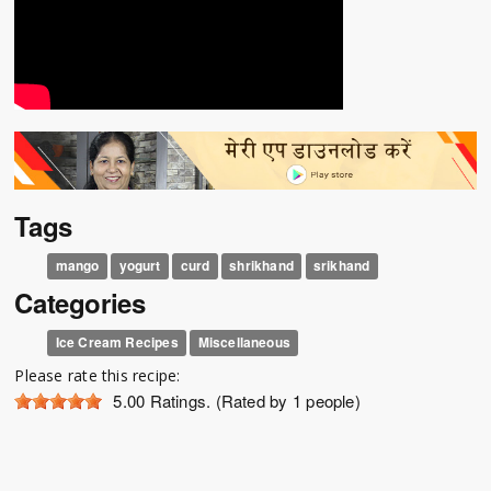
Tags
mango
yogurt
curd
shrikhand
srikhand
Categories
Ice Cream Recipes
Miscellaneous
Please rate this recipe:
5.00
Ratings. (Rated by 1 people)